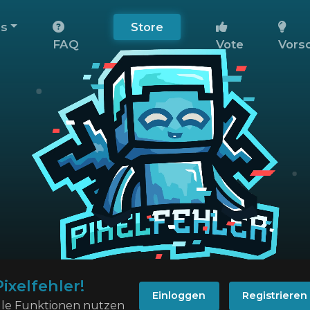
os
Store
FAQ
Vote
Vors
xelfehler!
Einloggen
Registrieren
alle Funktionen nutzen