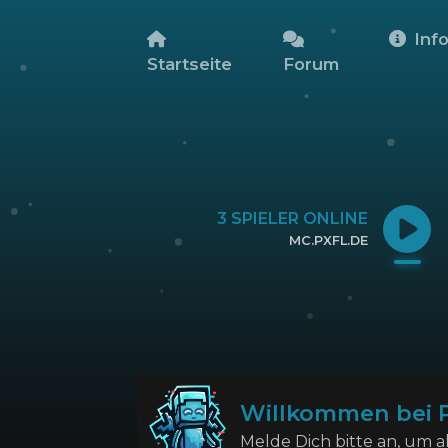
Inf
Startseite
Forum
3
SPIELER ONLINE
MC.PXFL.DE
KLICKE HIER, UM DIE IP ZU KOPIEREN
Willkommen bei Pi
Melde Dich bitte an, um 