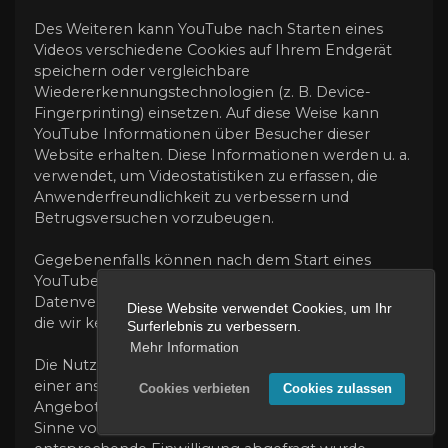
Des Weiteren kann YouTube nach Starten eines
Videos verschiedene Cookies auf Ihrem Endgerät
speichern oder vergleichbare
Wiedererkennungstechnologien (z. B. Device-
Fingerprinting) einsetzen. Auf diese Weise kann
YouTube Informationen über Besucher dieser
Website erhalten. Diese Informationen werden u. a.
verwendet, um Videostatistiken zu erfassen, die
Anwenderfreundlichkeit zu verbessern und
Betrugsversuchen vorzubeugen.
Gegebenenfalls können nach dem Start eines
YouTube-Videos weitere
Datenverarbeitungsvorgänge ausgelöst werden, auf
Diese Website verwendet Cookies, um Ihr
die wir keinen Einfluss haben.
Surferlebnis zu verbessern.
Mehr Information
Die Nutzung von YouTube erfolgt im Interesse
einer ansprechenden Darstellung unserer Online-
Cookies verbieten
Cookies zulassen
Angebote. Dies stellt ein berechtigtes Interesse im
Sinne von Art. 6 Abs. 1 lit. f DSGVO dar. Sofern eine