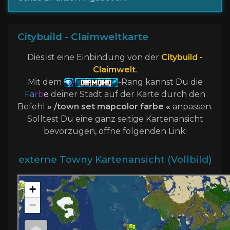
Citybuild - Claimweltkarte
Dies ist eine Einbindung von der
Citybuild -
Claimwelt
.
Mit dem
-Rang kannst Du die
Fa
rb
e
deiner Stadt auf der Karte durch den
Befehl
» /town set mapcolor farbe «
anpassen.
Solltest Du eine ganz seitige Kartenansicht
bevorzugen, öffne folgenden Link:
externe Towny Kartenansicht (Vollbild)