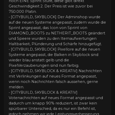
noch EINE Sprint Stufe, diese gibt direkt
Geschwindigkeit 2. Der Preis ist wie zuvor bei
750.000 Platin.
• [CITYBUILD, SKYBLOCK] Der Adminshop wurde
auf die neuen Systeme angepasst, zudem wurde die
Sprint angepasst, das Icon von Sprint von
DIAMOND_BOOTS zu NETHERIT_BOOTS geändert
und Speere wurden zu den Itemaufwertungen
Haltbarkeit, Plünderung und Schärfe hinzugefügt.
• [CITYBUILD, SKYBLOCK] Pixellore auf die neuen
Systeme angepasst, die Balken in Skyblock sind
wieder blau anstatt gelb und die
PixelVerzauberungen sind nun farbig.
• [CITYBUILD, SKYBLOCK & KREATIV] Nachrichten
mit Verlinkungen auf neues Format angepasst,
wenn noch Nachrichten falsch aussehen, gerne
melden.
• [CITYBUILD, SKYBLOCK & KREATIV]
Votenachrichten auf neues Format angepasst und
dadurch um knapp 90% reduziert, ist zwar kein
spürbarer Unterschied, da es nur ein Befehl ist,
jedoch nehmen wir jede Leistungsverbesserung