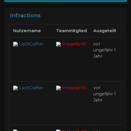
Infractions
Nutzername
Teammitglied
Ausgeteilt
Akt
LachCrafter
Instantbr0t
vor
I
ungefähr 1
Ak
Jahr
LachCrafter
Instantbr0t
vor
B
ungefähr 1
A
Jahr