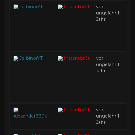
JelbinorYT
Instantbr0t
vor
I
ungefähr 1
Ak
Jahr
JelbinorYT
Instantbr0t
vor
B
ungefähr 1
A
Jahr
Instantbr0t
vor
B
Alexander889x
ungefähr 1
Ak
Jahr