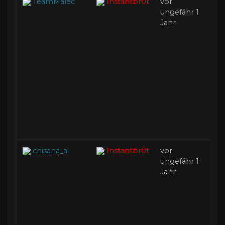
TeamMalec
Instantbr0t
vor
B
ungefähr 1
Ak
Jahr
chisana_ai
Instantbr0t
vor
B
ungefähr 1
Ak
Jahr