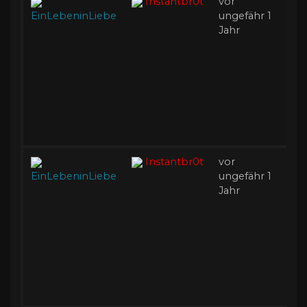
Instantbr0t
vor
I
EinLebeninLiebe
ungefähr 1
Ak
Jahr
Instantbr0t
vor
B
EinLebeninLiebe
ungefähr 1
A
Jahr